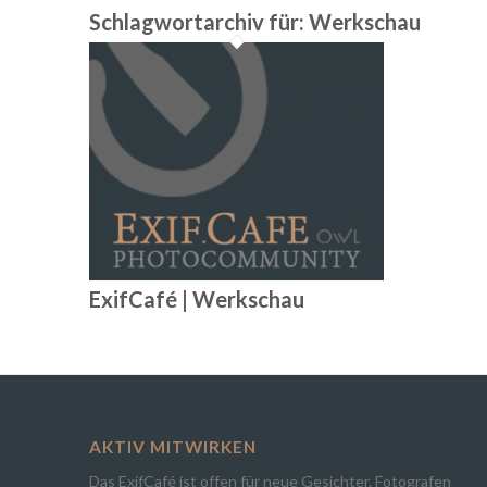
Schlagwortarchiv für:
Werkschau
ExifCafé | Werkschau
AKTIV MITWIRKEN
Das ExifCafé ist offen für neue Gesichter. Fotografen