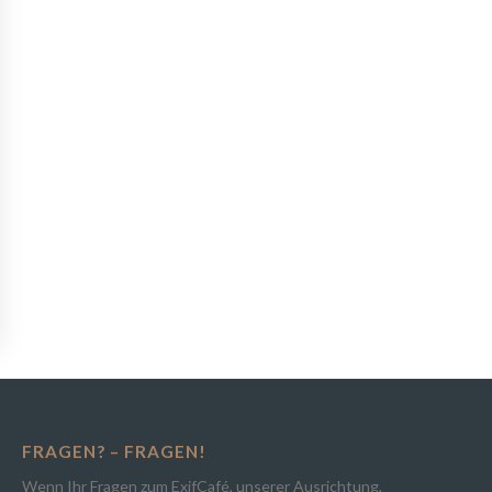
FRAGEN? – FRAGEN!
Wenn Ihr Fragen zum ExifCafé, unserer Ausrichtung,