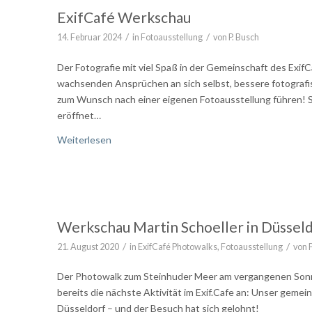
ExifCafé Werkschau
/
/
14. Februar 2024
in
Fotoausstellung
von
P. Busch
Der Fotografie mit viel Spaß in der Gemeinschaft des ExifCa
wachsenden Ansprüchen an sich selbst, bessere fotografi
zum Wunsch nach einer eigenen Fotoausstellung führen!
eröffnet…
Weiterlesen
Werkschau Martin Schoeller in Düssel
/
/
21. August 2020
in
ExifCafé Photowalks
,
Fotoausstellung
von
Der Photowalk zum Steinhuder Meer am vergangenen Sonnt
bereits die nächste Aktivität im Exif.Cafe an: Unser ge
Düsseldorf – und der Besuch hat sich gelohnt!