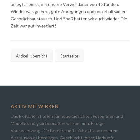
belegt allein schon unsere Verweildauer von 4 Stunden.
Wieder was gelernt, gute Anregungen und unterhaltsamer
Gesprächsaustausch. Und Spaß hatten wir auch wieder. Die
Zeit war gut investiert!
Artikel-Übersicht
Startseite
AKTIV MITWIRKEN
Das ExifCafé ist offen für neue Gesichter. Fotografen und
Modelle sind gleichermaßen willkommen. Einzige
Voraussetzung: Die Bereitschaft, sich aktiv an unserem
Austausch zu beteiligen. Geschlecht, Alter, Herkunft,