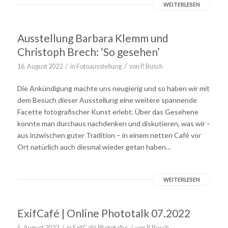
WEITERLESEN
Ausstellung Barbara Klemm und
Christoph Brech: ‘So gesehen’
/
/
16. August 2022
in
Fotoausstellung
von
P. Busch
Die Ankündigung machte uns neugierig und so haben wir mit
dem Besuch dieser Ausstellung eine weitere spannende
Facette fotografischer Kunst erlebt. Über das Gesehene
konnte man durchaus nachdenken und diskutieren, was wir –
aus inzwischen guter Tradition – in einem netten Café vor
Ort natürlich auch diesmal wieder getan haben…
WEITERLESEN
ExifCafé | Online Phototalk 07.2022
/
/
5. August 2022
in
ExifCafé Phototalks
von
P. Busch