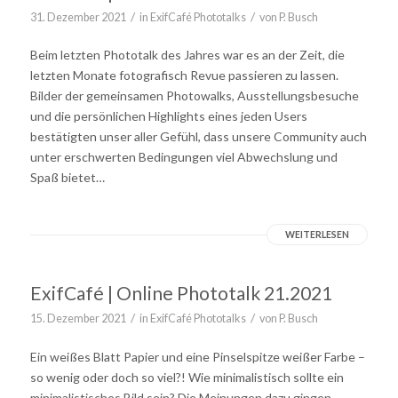
/
/
31. Dezember 2021
in
ExifCafé Phototalks
von
P. Busch
Beim letzten Phototalk des Jahres war es an der Zeit, die
letzten Monate fotografisch Revue passieren zu lassen.
Bilder der gemeinsamen Photowalks, Ausstellungsbesuche
und die persönlichen Highlights eines jeden Users
bestätigten unser aller Gefühl, dass unsere Community auch
unter erschwerten Bedingungen viel Abwechslung und
Spaß bietet…
WEITERLESEN
ExifCafé | Online Phototalk 21.2021
/
/
15. Dezember 2021
in
ExifCafé Phototalks
von
P. Busch
Ein weißes Blatt Papier und eine Pinselspitze weißer Farbe –
so wenig oder doch so viel?! Wie minimalistisch sollte ein
minimalistisches Bild sein? Die Meinungen dazu gingen