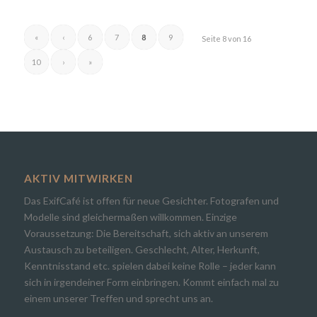
«
‹
6
7
8
9
Seite 8 von 16
10
›
»
AKTIV MITWIRKEN
Das ExifCafé ist offen für neue Gesichter. Fotografen und
Modelle sind gleichermaßen willkommen. Einzige
Voraussetzung: Die Bereitschaft, sich aktiv an unserem
Austausch zu beteiligen. Geschlecht, Alter, Herkunft,
Kenntnisstand etc. spielen dabei keine Rolle – jeder kann
sich in irgendeiner Form einbringen. Kommt einfach mal zu
einem unserer Treffen und sprecht uns an.