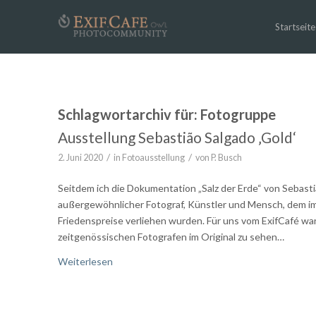
Startseite
Schlagwortarchiv für:
Fotogruppe
Ausstellung Sebastião Salgado ‚Gold‘
/
/
2. Juni 2020
in
Fotoausstellung
von
P. Busch
Seitdem ich die Dokumentation „Salz der Erde“ von Sebasti
außergewöhnlicher Fotograf, Künstler und Mensch, dem im
Friedenspreise verliehen wurden. Für uns vom ExifCafé war
zeitgenössischen Fotografen im Original zu sehen…
Weiterlesen