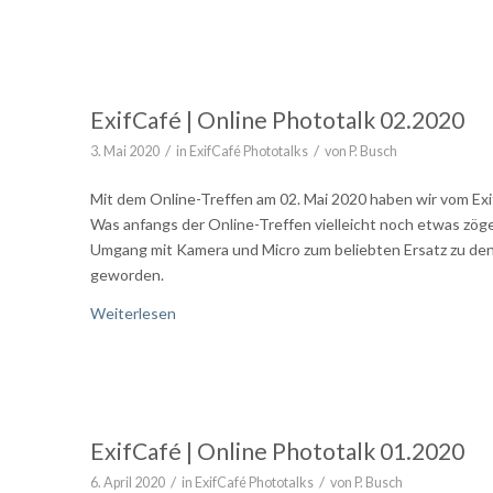
ExifCafé | Online Phototalk 02.2020
/
/
3. Mai 2020
in
ExifCafé Phototalks
von
P. Busch
Mit dem Online-Treffen am 02. Mai 2020 haben wir vom Exi
Was anfangs der Online-Treffen vielleicht noch etwas zöge
Umgang mit Kamera und Micro zum beliebten Ersatz zu de
geworden.
Weiterlesen
ExifCafé | Online Phototalk 01.2020
/
/
6. April 2020
in
ExifCafé Phototalks
von
P. Busch