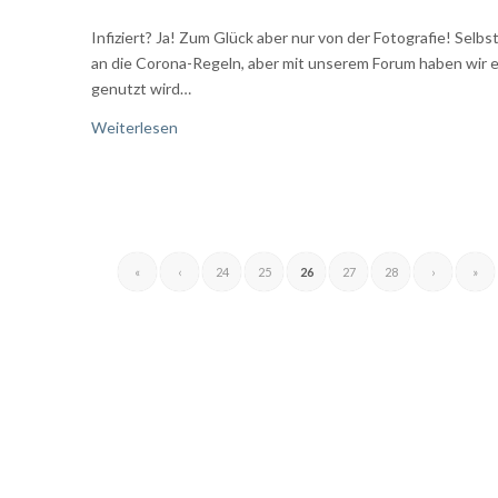
Infiziert? Ja! Zum Glück aber nur von der Fotografie! Selb
an die Corona-Regeln, aber mit unserem Forum haben wir ei
genutzt wird…
Weiterlesen
«
‹
24
25
26
27
28
›
»