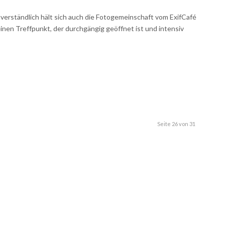
stverständlich hält sich auch die Fotogemeinschaft vom ExifCafé
nen Treffpunkt, der durchgängig geöffnet ist und intensiv
Seite 26 von 31