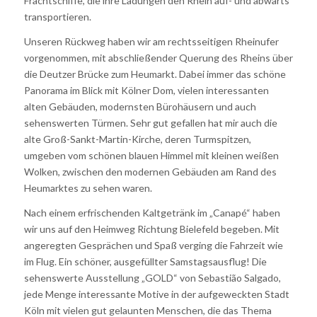
Frachtschiffe, die ihre Ladungen den Rhein auf- und abwärts
transportieren.
Unseren Rückweg haben wir am rechtsseitigen Rheinufer
vorgenommen, mit abschließender Querung des Rheins über
die Deutzer Brücke zum Heumarkt. Dabei immer das schöne
Panorama im Blick mit Kölner Dom, vielen interessanten
alten Gebäuden, modernsten Bürohäusern und auch
sehenswerten Türmen. Sehr gut gefallen hat mir auch die
alte Groß-Sankt-Martin-Kirche, deren Turmspitzen,
umgeben vom schönen blauen Himmel mit kleinen weißen
Wolken, zwischen den modernen Gebäuden am Rand des
Heumarktes zu sehen waren.
Nach einem erfrischenden Kaltgetränk im „Canapé“ haben
wir uns auf den Heimweg Richtung Bielefeld begeben. Mit
angeregten Gesprächen und Spaß verging die Fahrzeit wie
im Flug. Ein schöner, ausgefüllter Samstagsausflug! Die
sehenswerte Ausstellung „GOLD“ von Sebastião Salgado,
jede Menge interessante Motive in der aufgeweckten Stadt
Köln mit vielen gut gelaunten Menschen, die das Thema