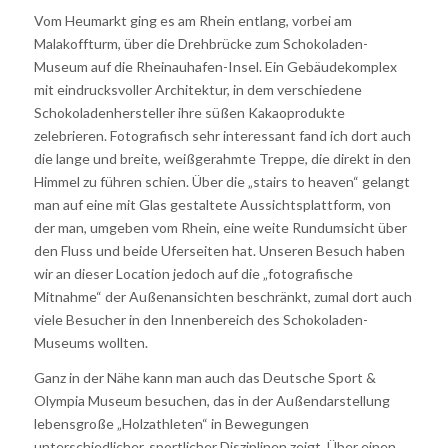
Vom Heumarkt ging es am Rhein entlang, vorbei am
Malakoffturm, über die Drehbrücke zum Schokoladen-
Museum auf die Rheinauhafen-Insel. Ein Gebäudekomplex
mit eindrucksvoller Architektur, in dem verschiedene
Schokoladenhersteller ihre süßen Kakaoprodukte
zelebrieren. Fotografisch sehr interessant fand ich dort auch
die lange und breite, weißgerahmte Treppe, die direkt in den
Himmel zu führen schien. Über die „stairs to heaven“ gelangt
man auf eine mit Glas gestaltete Aussichtsplattform, von
der man, umgeben vom Rhein, eine weite Rundumsicht über
den Fluss und beide Uferseiten hat. Unseren Besuch haben
wir an dieser Location jedoch auf die „fotografische
Mitnahme“ der Außenansichten beschränkt, zumal dort auch
viele Besucher in den Innenbereich des Schokoladen-
Museums wollten.
Ganz in der Nähe kann man auch das Deutsche Sport &
Olympia Museum besuchen, das in der Außendarstellung
lebensgroße „Holzathleten“ in Bewegungen
unterschiedlicher, sportlicher Disziplinen zeigt. Über einen