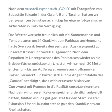
Nach dem
Ausstellungsbesuch „GOLD“
mit Fotografien von
Sebastião Salgado in der Galerie Bene Taschen hatten wir
den gesamten Samstagnachmittag für eigene fotografische
Aktivitäten in Köln zur Verfügung.
Das Wetter war sehr freundlich, mit viel Sonnenschein und
Temperaturen um 24 Grad. Mit dem Parkhaus am Heumarkt
hatte Sven vorab bereits den zentralen Ausgangspunkt zu
unserem Kölner Photowalk ausgemacht. Nach dem
Einparken im Untergeschoss des Parkhauses wieder an die
Erdoberfläche zurückgekehrt, hatten wir nur noch 20 Meter
Entfernung bis zur Außengastronomie am großräumigen
Kölner Heumarkt. Ein kurzer Blick auf die Angebotstafeln des
„Canapé“ bestätigte, dass wir hier unsere Vision von
Currywurst mit Pommes in die Realität umsetzen konnten.
Nachdem wir unseren Kalorienspeicher ordentlich aufgefüllt
hatten, fühlten wir uns gut gerüstet für den Start unserer
Exkursion. Unser Hauptinteresse galt den Kranhäusern am
Rheinauhafen.