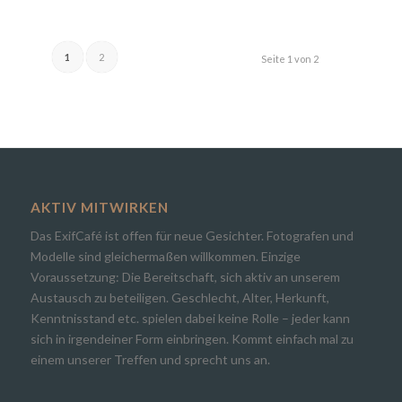
1
2
Seite 1 von 2
AKTIV MITWIRKEN
Das ExifCafé ist offen für neue Gesichter. Fotografen und
Modelle sind gleichermaßen willkommen. Einzige
Voraussetzung: Die Bereitschaft, sich aktiv an unserem
Austausch zu beteiligen. Geschlecht, Alter, Herkunft,
Kenntnisstand etc. spielen dabei keine Rolle – jeder kann
sich in irgendeiner Form einbringen. Kommt einfach mal zu
einem unserer Treffen und sprecht uns an.