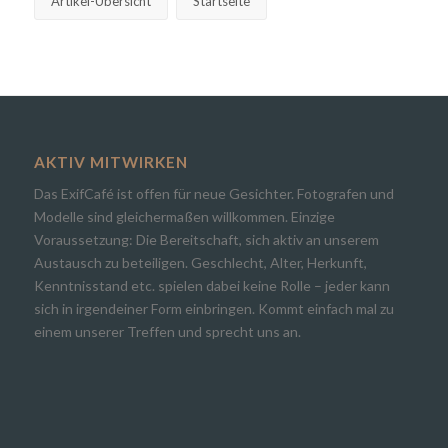
Artikel-Übersicht
Startseite
AKTIV MITWIRKEN
Das ExifCafé ist offen für neue Gesichter. Fotografen und
Modelle sind gleichermaßen willkommen. Einzige
Voraussetzung: Die Bereitschaft, sich aktiv an unserem
Austausch zu beteiligen. Geschlecht, Alter, Herkunft,
Kenntnisstand etc. spielen dabei keine Rolle – jeder kann
sich in irgendeiner Form einbringen. Kommt einfach mal zu
einem unserer Treffen und sprecht uns an.