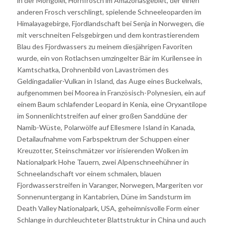
in der Mongolei, Hornfrosch im Amazonasgebiet, der einen
anderen Frosch verschlingt, spielende Schneeleoparden im
Himalayagebirge, Fjordlandschaft bei Senja in Norwegen, die
mit verschneiten Felsgebirgen und dem kontrastierendem
Blau des Fjordwassers zu meinem diesjährigen Favoriten
wurde, ein von Rotlachsen umzingelter Bär im Kurilensee in
Kamtschatka, Drohnenbild von Lavaströmen des
Geldingadalier-Vulkan in Island, das Auge eines Buckelwals,
aufgenommen bei Moorea in Französisch-Polynesien, ein auf
einem Baum schlafender Leopard in Kenia, eine Oryxantilope
im Sonnenlichtstreifen auf einer großen Sanddüne der
Namib-Wüste, Polarwölfe auf Ellesmere Island in Kanada,
Detailaufnahme vom Farbspektrum der Schuppen einer
Kreuzotter, Steinschmätzer vor irisierenden Wolken im
Nationalpark Hohe Tauern, zwei Alpenschneehühner in
Schneelandschaft vor einem schmalen, blauen
Fjordwasserstreifen in Varanger, Norwegen, Margeriten vor
Sonnenuntergang in Kantabrien, Düne im Sandsturm im
Death Valley Nationalpark, USA, geheimnisvolle Form einer
Schlange in durchleuchteter Blattstruktur in China und auch