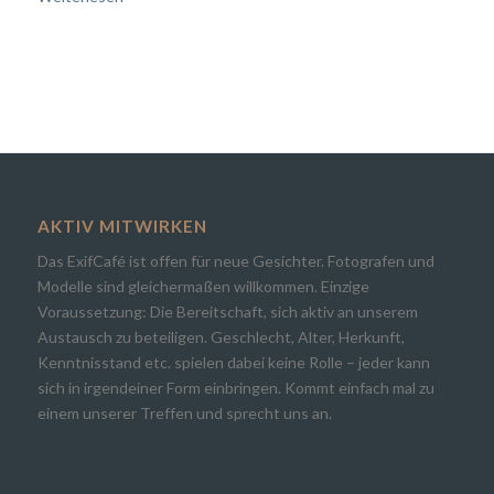
AKTIV MITWIRKEN
Das ExifCafé ist offen für neue Gesichter. Fotografen und
Modelle sind gleichermaßen willkommen. Einzige
Voraussetzung: Die Bereitschaft, sich aktiv an unserem
Austausch zu beteiligen. Geschlecht, Alter, Herkunft,
Kenntnisstand etc. spielen dabei keine Rolle – jeder kann
sich in irgendeiner Form einbringen. Kommt einfach mal zu
einem unserer Treffen und sprecht uns an.