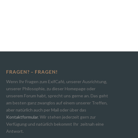
FRAGEN? – FRAGEN!
Wenn Ihr Fragen zum ExifCafé, unserer Ausrichtung,
unserer Philosophie, zu dieser Homepage oder
unserem Forum habt, sprecht uns gerne an. Das geht
am besten ganz zwanglos auf einem unserer Treffen,
aber natürlich auch per Mail oder über das
Kontaktformular
. Wir stehen jederzeit gern zur
Verfügung und natürlich bekommt Ihr zeitnah eine
Antwort.