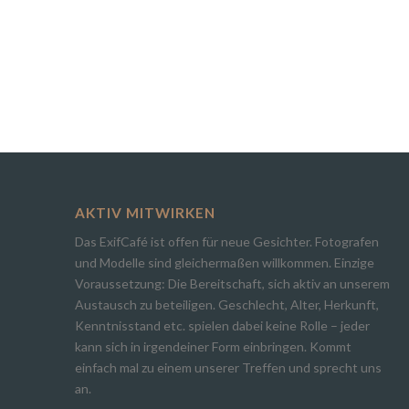
AKTIV MITWIRKEN
Das ExifCafé ist offen für neue Gesichter. Fotografen
und Modelle sind gleichermaßen willkommen. Einzige
Voraussetzung: Die Bereitschaft, sich aktiv an unserem
Austausch zu beteiligen. Geschlecht, Alter, Herkunft,
Kenntnisstand etc. spielen dabei keine Rolle – jeder
kann sich in irgendeiner Form einbringen. Kommt
einfach mal zu einem unserer Treffen und sprecht uns
an.