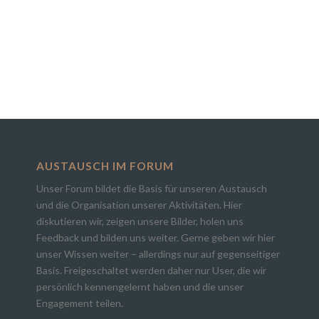
AUSTAUSCH IM FORUM
Unser Forum bildet die Basis für unseren Austausch
und die Organisation unserer Aktivitäten. Hier
diskutieren wir, zeigen unsere Bilder, holen uns
Feedback und bilden uns weiter. Gerne geben wir hier
unser Wissen weiter – allerdings nur auf gegenseitiger
Basis. Freigeschaltet werden daher nur User, die wir
persönlich kennengelernt haben und die unser
Engagement teilen.