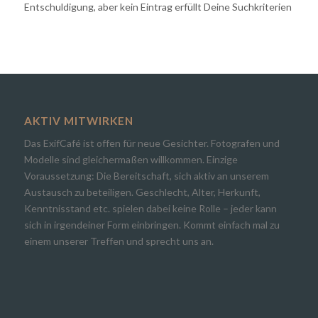
Entschuldigung, aber kein Eintrag erfüllt Deine Suchkriterien
AKTIV MITWIRKEN
Das ExifCafé ist offen für neue Gesichter. Fotografen und
Modelle sind gleichermaßen willkommen. Einzige
Voraussetzung: Die Bereitschaft, sich aktiv an unserem
Austausch zu beteiligen. Geschlecht, Alter, Herkunft,
Kenntnisstand etc. spielen dabei keine Rolle – jeder kann
sich in irgendeiner Form einbringen. Kommt einfach mal zu
einem unserer Treffen und sprecht uns an.