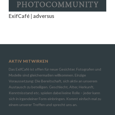
ExifCafé | adversus
AKTIV MITWIRKEN
Das ExifCafé ist offen für neue Gesichter. Fotografen und
Modelle sind gleichermaßen willkommen. Einzige
Voraussetzung: Die Bereitschaft, sich aktiv an unserem
Austausch zu beteiligen. Geschlecht, Alter, Herkunft,
Kenntnisstand etc. spielen dabei keine Rolle – jeder kann
sich in irgendeiner Form einbringen. Kommt einfach mal zu
einem unserer Treffen und sprecht uns an.