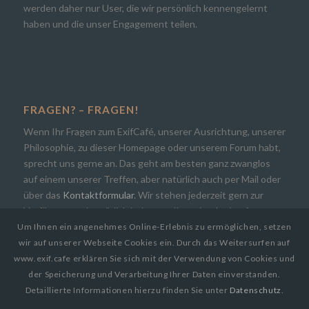
werden daher nur User, die wir persönlich kennengelernt
haben und die unser Engagement teilen.
FRAGEN? – FRAGEN!
Wenn Ihr Fragen zum ExifCafé, unserer Ausrichtung, unserer
Philosophie, zu dieser Homepage oder unserem Forum habt,
sprecht uns gerne an. Das geht am besten ganz zwanglos
auf einem unserer Treffen, aber natürlich auch per Mail oder
über das
Kontaktformular
. Wir stehen jederzeit gern zur
Verfügung und natürlich bekommt Ihr zeitnah eine Antwort.
Um Ihnen ein angenehmes Online-Erlebnis zu ermöglichen, setzen
wir auf unserer Webseite Cookies ein. Durch das Weitersurfen auf
www.exif.cafe erklären Sie sich mit der Verwendung von Cookies und
der Speicherung und Verarbeitung Ihrer Daten einverstanden.
Detaillierte Informationen hierzu finden Sie unter
Datenschutz
.
© Copyright 2019
EXIF.CAFE | Die Photocommunity in Bielefeld [OWL]
by