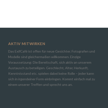
AKTIV MITWIRKEN
Das ExifCafé ist offen für neue Gesichter. Fotografen und
Modelle sind gleichermaßen willkommen. Einzige
Voraussetzung: Die Bereitschaft, sich aktiv an unserem
Austausch zu beteiligen. Geschlecht, Alter, Herkunft,
Kenntnisstand etc. spielen dabei keine Rolle – jeder kann
sich in irgendeiner Form einbringen. Kommt einfach mal zu
einem unserer Treffen und sprecht uns an.