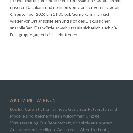
freundschaftlichen und immer interessanten Austausch mit
unseren Nachbarn und nehmen gerne an der Vernissage am
6. September 2026 um 11.00 teil. Gerne kann man sich
wieder vor Ort anschließen und sich des Diskussionen
anschließen. Das würde sowohl uns als sicherlich auch die
Fotogruppe ‚augenblick‘ sehr freuen.
AKTIV MITWIRKEN
Das ExifCafé ist offen für neue Gesichter. Fotografen und
Modelle sind gleichermaßen willkommen. Einzige
Voraussetzung: Die Bereitschaft, sich aktiv an unserem
Austausch zu beteiligen. Geschlecht, Alter, Herkunft,