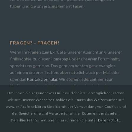
haben und die unser Engagement teilen.
FRAGEN? – FRAGEN!
Wenn Ihr Fragen zum ExifCafé, unserer Ausrichtung, unserer
Philosophie, zu dieser Homepage oder unserem Forum habt,
sprecht uns gerne an. Das geht am besten ganz zwanglos
auf einem unserer Treffen, aber natürlich auch per Mail oder
über das
Kontaktformular
. Wir stehen jederzeit gern zur
Verfügung und natürlich bekommt Ihr zeitnah eine Antwort.
Um Ihnen ein angenehmes Online-Erlebnis zu ermöglichen, setzen
wir auf unserer Webseite Cookies ein. Durch das Weitersurfen auf
www.exif.cafe erklären Sie sich mit der Verwendung von Cookies und
der Speicherung und Verarbeitung Ihrer Daten einverstanden.
Detaillierte Informationen hierzu finden Sie unter
Datenschutz
.
© Copyright 2019
EXIF.CAFE | Die Photocommunity in Bielefeld [OWL]
by
Paul Busch