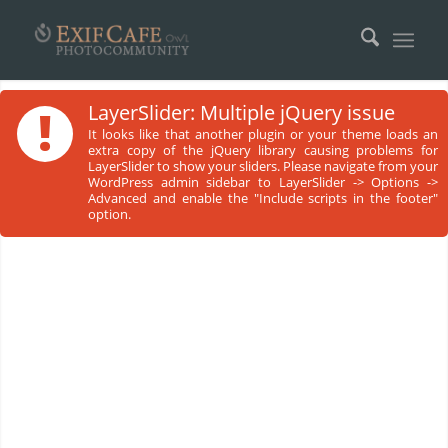
!
LayerSlider: Multiple jQuery issue
It looks like that another plugin or your theme loads an
extra copy of the jQuery library causing problems for
LayerSlider to show your sliders. Please navigate from your
WordPress admin sidebar to LayerSlider -> Options ->
Advanced and enable the "Include scripts in the footer"
option.