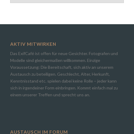
AKTIV MITWIRKEN
Das ExifCafé ist offen für neue Gesichter. Fotografen und
Modelle sind gleichermaßen willkommen. Einzige
Voraussetzung: Die Bereitschaft, sich aktiv an unserem
Austausch zu beteiligen. Geschlecht, Alter, Herkunft,
Kenntnisstand etc. spielen dabei keine Rolle – jeder kann
sich in irgendeiner Form einbringen. Kommt einfach mal zu
einem unserer Treffen und sprecht uns an.
AUSTAUSCH IM FORUM