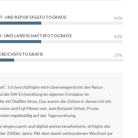
T- UND REPORTAGEFOTOGRAFIE
40
%
R- UND LANDSCHAFTSFOTOGRAFIE
40
%
EREICHSFOTOGRAFIE
20
%
it“. Ich beschäftigte mich überwiegend mit der Natur-,
nd die SW-Entwicklung im eigenen Fotolabor im
 mit Dialfilm hinzu. Das waren die Zeiten in denen ich mit
me und Fuji-Filmen wie zum Beispiel Velvia, Provia
anden regelmäßig auf der Tagesordnung.
e eingescannt und digital weiterverarbeitete, erfolgte der
g der 2000er Jahre. Mit dem damit verbundenen Wechsel zur