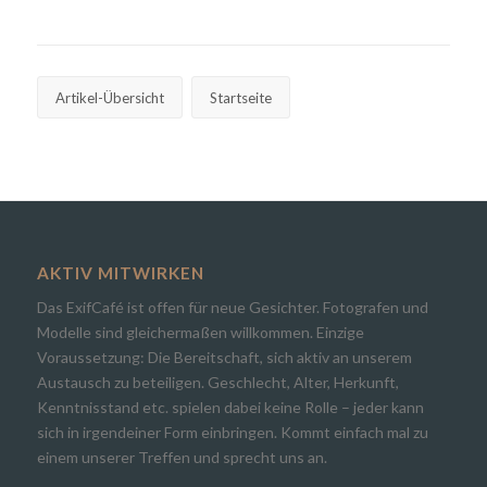
Artikel-Übersicht
Startseite
AKTIV MITWIRKEN
Das ExifCafé ist offen für neue Gesichter. Fotografen und
Modelle sind gleichermaßen willkommen. Einzige
Voraussetzung: Die Bereitschaft, sich aktiv an unserem
Austausch zu beteiligen. Geschlecht, Alter, Herkunft,
Kenntnisstand etc. spielen dabei keine Rolle – jeder kann
sich in irgendeiner Form einbringen. Kommt einfach mal zu
einem unserer Treffen und sprecht uns an.