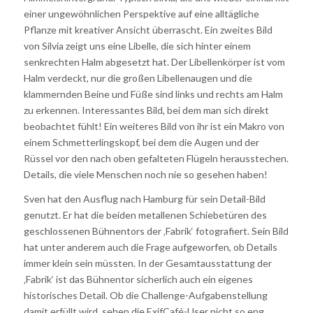
einer ungewöhnlichen Perspektive auf eine alltägliche
Pflanze mit kreativer Ansicht überrascht. Ein zweites Bild
von Silvia zeigt uns eine Libelle, die sich hinter einem
senkrechten Halm abgesetzt hat. Der Libellenkörper ist vom
Halm verdeckt, nur die großen Libellenaugen und die
klammernden Beine und Füße sind links und rechts am Halm
zu erkennen. Interessantes Bild, bei dem man sich direkt
beobachtet fühlt! Ein weiteres Bild von ihr ist ein Makro von
einem Schmetterlingskopf, bei dem die Augen und der
Rüssel vor den nach oben gefalteten Flügeln herausstechen.
Details, die viele Menschen noch nie so gesehen haben!
Sven hat den Ausflug nach Hamburg für sein Detail-Bild
genutzt. Er hat die beiden metallenen Schiebetüren des
geschlossenen Bühnentors der ‚Fabrik‘ fotografiert. Sein Bild
hat unter anderem auch die Frage aufgeworfen, ob Details
immer klein sein müssten. In der Gesamtausstattung der
‚Fabrik‘ ist das Bühnentor sicherlich auch ein eigenes
historisches Detail. Ob die Challenge-Aufgabenstellung
damit erfüllt wird, sehen die ExifCafé-User nicht so eng.