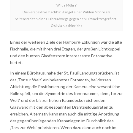
'Wilde Möhre'
Die Perspektive macht's: Stängel einer Wilden Möhre am
Seitenstreifen eines Fahrradwegs gegen den Himmel fotografiert...
© Silvia Klashinrichs
Eines der weiteren Ziele der Hamburg-Exkursion war die alte
Fischhalle, die mit ihren drei Etagen, der großen Lichtkuppel
und den bunten Glasfenstern interessante Fotomotive
bietet.
In einem Bürohaus, nahe der St. Pauli Landungsbrücken, ist
das ‚Tor zur Welt‘ ein bekanntes Fotomotiv, bei dessen
Ablichtung die Positionierung der Kamera eine wesentliche
Rolle spielt, um die Symmetrie des Innenraumes, dem ‚Tor zur
Welt‘ und der bis zur hohen Raumdecke reichenden
Glaswand mit den abgespannten Drahtseilquadraten zu
erreichen. Alternativ kann man auch die mittige Anordnung
der gegenüberliegenden Krananlagen im Durchblick des
‚Tors zur Welt‘ priorisieren. Wenn dazu dann auch noch im