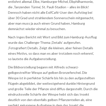
entlohnt allemal. Elbe, Hamburger Michel, Elbphilharmonie,
die ‚Tanzenden Türme‘, St. Pauli-Stadion – alles im Blick!
Dennoch haben nicht alle ExifCafé-User den Aufstieg bei
über 30 Grad und strahlendem Sonnenschein mitgemacht,
aber man muss ja auch einen Grund haben, Hamburg
demnächst wieder einmal zu besuchen.
Nach Inges Bericht mit Wort und Bild zum Hamburg-Ausflug
wurde das Challenge-Thema ‚Details‘ aufgerufen.
‚Fotografiert Details. Zeigt die kleinen, aber feinen Details
eines Motivs, so dass man es aber trotzdem noch erkennt‘,
so lautete die Aufgabenstellung.
Die Bildvorstellung begann mit Alfreds schwarz-
gelbgestreifter Wespe auf gelben Bronzefenchel. Die
Wespe ist in perfekter Schärfe bis hin zu den aufgestellten
Flügeln abgebildet, der weitestgehend dunkle Hintergrund
und große Teile der Pflanze sind diffus dargestellt. Durch die
eindrucksvolle Schärfe der Wespe hebt sich das Insekt
deutlich von den ebenfalls gelben Pflanzenteilen ab, eine
perfekt gelungene Aufnahme in dem das Insekt die