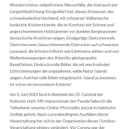
Wunderschöne, teilgefrorene Wasserfälle, die Axel auch per
Langzeitbelichtung fotografiert hat, blaues Eiswasser, das
schneebedeckte Hochland, mit schwarzer Vulkanasche
bedeckte Küstenstrände, die im Kontrast mit Schnee und
angeschwemmten Holzstämmen vor dunklen Bergmassiven
fantastische Ansichten zeigen. Einzigartige Gletscherwelt,
Gletscherseen, blauschimmernde Eisbrocken auf schwarzem
Lavasand, die lichtdurchflutet wie Edelsteine wirken und von
Wellenbewegungen des Atlantiks glattgespülte
Basaltfelsen. Eindrucksvolle Bilder, die mit wechselnden
Lichtstimmungen die ungezähmte, wilde Natur Islands
zeigen. Axel hat tolle Bilder mitgebracht. Island zu bereisen,
ist schon ein besonderes Erlebnis!
Am 3. Juni 2023 fand in Bielefeld der 25. Carnival der
Kulturen statt. Mit Impressionen der Parade habe ich die
Teilnehmer unseres Online-Phototalks zurück in heimische
Gefilde geholt. Nach coronabedingten Ausfällen dieser
Veranstaltung hat sich in der Organisation dieser Outdoor-
Veranstaltung einiges verändert. Vor Corona war der