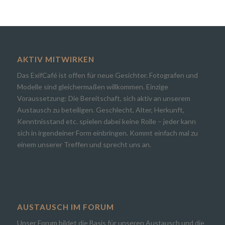
AKTIV MITWIRKEN
Das ExifCafé ist offen für neue Gesichter. Fotografen und
Modelle sind gleichermaßen willkommen. Einzige
Voraussetzung: Die Bereitschaft, sich aktiv an unserem
Austausch zu beteiligen. Geschlecht, Alter, Herkunft,
Kenntnisstand etc. spielen dabei keine Rolle – jeder kann
sich in irgendeiner Form einbringen. Kommt einfach mal zu
einem unserer Treffen und sprecht uns an.
AUSTAUSCH IM FORUM
Unser Forum bildet die Basis für unseren Austausch und die