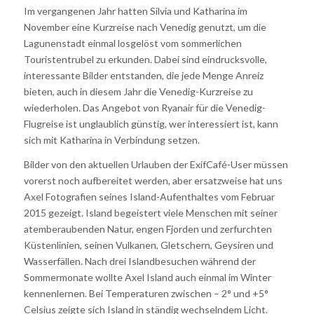
Im vergangenen Jahr hatten Silvia und Katharina im
November eine Kurzreise nach Venedig genutzt, um die
Lagunenstadt einmal losgelöst vom sommerlichen
Touristentrubel zu erkunden. Dabei sind eindrucksvolle,
interessante Bilder entstanden, die jede Menge Anreiz
bieten, auch in diesem Jahr die Venedig-Kurzreise zu
wiederholen. Das Angebot von Ryanair für die Venedig-
Flugreise ist unglaublich günstig, wer interessiert ist, kann
sich mit Katharina in Verbindung setzen.
Bilder von den aktuellen Urlauben der ExifCafé-User müssen
vorerst noch aufbereitet werden, aber ersatzweise hat uns
Axel Fotografien seines Island-Aufenthaltes vom Februar
2015 gezeigt. Island begeistert viele Menschen mit seiner
atemberaubenden Natur, engen Fjorden und zerfurchten
Küstenlinien, seinen Vulkanen, Gletschern, Geysiren und
Wasserfällen. Nach drei Islandbesuchen während der
Sommermonate wollte Axel Island auch einmal im Winter
kennenlernen. Bei Temperaturen zwischen – 2° und +5°
Celsius zeigte sich Island in ständig wechselndem Licht.