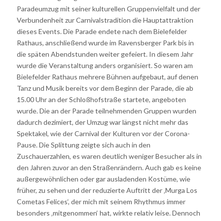
Paradeumzug mit seiner kulturellen Gruppenvielfalt und der
Verbundenheit zur Carnivalstradition die Hauptattraktion
dieses Events. Die Parade endete nach dem Bielefelder
Rathaus, anschließend wurde im Ravensberger Park bis in
die späten Abendstunden weiter gefeiert. In diesem Jahr
wurde die Veranstaltung anders organisiert. So waren am
Bielefelder Rathaus mehrere Bühnen aufgebaut, auf denen
Tanz und Musik bereits vor dem Beginn der Parade, die ab
15.00 Uhr an der Schloßhofstraße startete, angeboten
wurde. Die an der Parade teilnehmenden Gruppen wurden
dadurch dezimiert, der Umzug war längst nicht mehr das
Spektakel, wie der Carnival der Kulturen vor der Corona-
Pause. Die Splittung zeigte sich auch in den
Zuschauerzahlen, es waren deutlich weniger Besucher als in
den Jahren zuvor an den Straßenrändern. Auch gab es keine
außergewöhnlichen oder gar ausladenden Kostüme, wie
früher, zu sehen und der reduzierte Auftritt der ‚Murga Los
Cometas Felices‘, der mich mit seinem Rhythmus immer
besonders ‚mitgenommen‘ hat, wirkte relativ leise. Dennoch