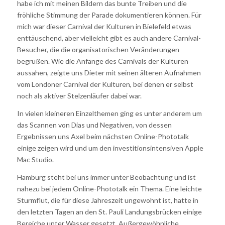
habe ich mit meinen Bildern das bunte Treiben und die
fröhliche Stimmung der Parade dokumentieren können. Für
mich war dieser Carnival der Kulturen in Bielefeld etwas
enttäuschend, aber vielleicht gibt es auch andere Carnival-
Besucher, die die organisatorischen Veränderungen
begrüßen. Wie die Anfänge des Carnivals der Kulturen
aussahen, zeigte uns Dieter mit seinen älteren Aufnahmen
vom Londoner Carnival der Kulturen, bei denen er selbst
noch als aktiver Stelzenläufer dabei war.
In vielen kleineren Einzelthemen ging es unter anderem um
das Scannen von Dias und Negativen, von dessen
Ergebnissen uns Axel beim nächsten Online-Phototalk
einige zeigen wird und um den investitionsintensiven Apple
Mac Studio.
Hamburg steht bei uns immer unter Beobachtung und ist
nahezu bei jedem Online-Phototalk ein Thema. Eine leichte
Sturmflut, die für diese Jahreszeit ungewohnt ist, hatte in
den letzten Tagen an den St. Pauli Landungsbrücken einige
Bereiche unter Wasser gesetzt. Außergewöhnliche