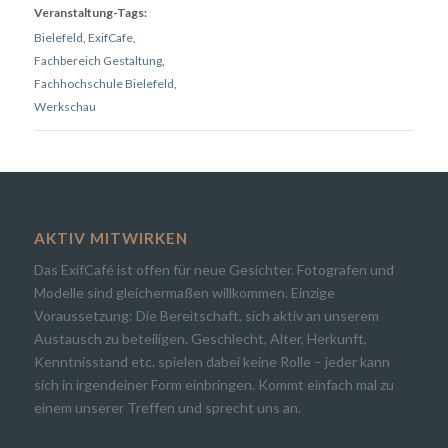
Veranstaltung-Tags:
Bielefeld
,
ExifCafe
,
Fachbereich Gestaltung
,
Fachhochschule Bielefeld
,
Werkschau
AKTIV MITWIRKEN
Das ExifCafé ist offen für neue Gesichter. Fotografen und
Modelle sind gleichermaßen willkommen. Einzige
Voraussetzung: Die Bereitschaft, sich aktiv an unserem
Austausch zu beteiligen. Geschlecht, Alter, Herkunft,
Kenntnisstand etc. spielen dabei keine Rolle – jeder kann
sich in irgendeiner Form einbringen. Kommt einfach mal zu
einem unserer Treffen und sprecht uns an.