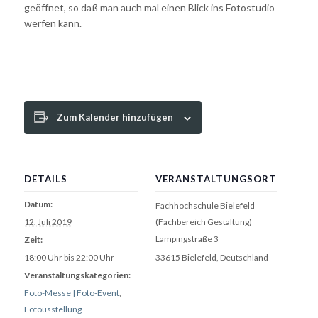
geöffnet, so daß man auch mal einen Blick ins Fotostudio
werfen kann.
Zum Kalender hinzufügen
DETAILS
VERANSTALTUNGSORT
Datum:
Fachhochschule Bielefeld
12. Juli 2019
(Fachbereich Gestaltung)
Lampingstraße 3
Zeit:
18:00 Uhr bis 22:00 Uhr
33615 Bielefeld
,
Deutschland
Veranstaltungskategorien:
Foto-Messe | Foto-Event
,
Fotousstellung