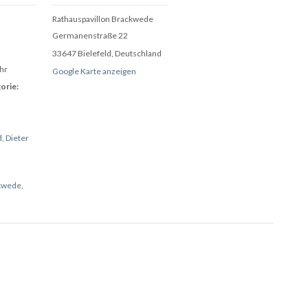
Rathauspavillon Brackwede
Germanenstraße 22
33647 Bielefeld
,
Deutschland
hr
Google Karte anzeigen
orie:
d
,
Dieter
ckwede
,