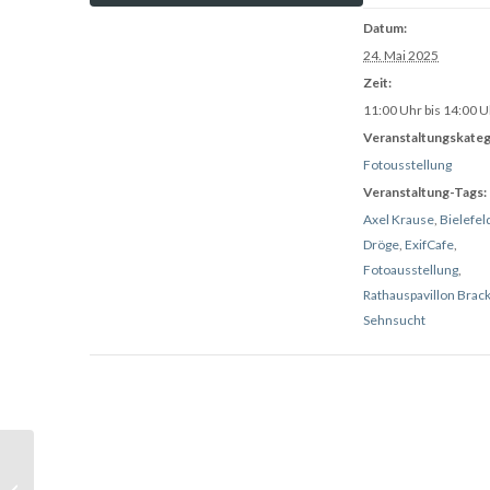
Datum:
24. Mai 2025
Zeit:
11:00 Uhr bis 14:00 U
Veranstaltungskateg
Fotousstellung
Veranstaltung-Tags:
Axel Krause
,
Bielefel
Dröge
,
ExifCafe
,
Fotoausstellung
,
Rathauspavillon Bra
Sehnsucht
ExifCafé | Online