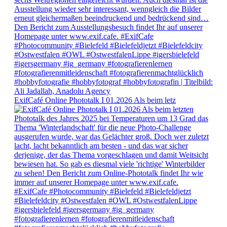
ExifCafé Online Phototalk I 01.2026 Als beim letz