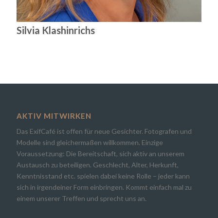
Silvia Klashinrichs
AKTIV MITWIRKEN
Das ExifCafé ist offen für neue Gesichter. Fotografen und
Modelle sind gleichermaßen willkommen. Einzige
Voraussetzung: Die Bereitschaft, sich aktiv an unserem
Austausch zu beteiligen. Geschlecht, Alter, Herkunft,
Kenntnisstand etc. spielen dabei keine Rolle – jeder kann
sich in irgendeiner Form einbringen. Kommt einfach mal zu
einem unserer Treffen und sprecht uns an.