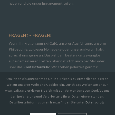
haben und die unser Engagement teilen.
FRAGEN? – FRAGEN!
Wenn Ihr Fragen zum ExifCafé, unserer Ausrichtung, unserer
Philosophie, zu dieser Homepage oder unserem Forum habt,
sprecht uns gerne an. Das geht am besten ganz zwanglos
auf einem unserer Treffen, aber natürlich auch per Mail oder
über das
Kontaktformular
. Wir stehen jederzeit gern zur
Verfügung und natürlich bekommt Ihr zeitnah eine Antwort.
Um Ihnen ein angenehmes Online-Erlebnis zu ermöglichen, setzen
wir auf unserer Webseite Cookies ein. Durch das Weitersurfen auf
www.exif.cafe erklären Sie sich mit der Verwendung von Cookies und
der Speicherung und Verarbeitung Ihrer Daten einverstanden.
Detaillierte Informationen hierzu finden Sie unter
Datenschutz
.
© Copyright 2019
EXIF.CAFE | Die Photocommunity in Bielefeld [OWL]
by
Paul Busch