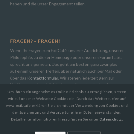
haben und die unser Engagement teilen.
FRAGEN? – FRAGEN!
Wenn Ihr Fragen zum ExifCafé, unserer Ausrichtung, unserer
Philosophie, zu dieser Homepage oder unserem Forum habt,
sprecht uns gerne an. Das geht am besten ganz zwanglos
auf einem unserer Treffen, aber natürlich auch per Mail oder
über das
Kontaktformular
. Wir stehen jederzeit gern zur
Verfügung und natürlich bekommt Ihr zeitnah eine Antwort.
Um Ihnen ein angenehmes Online-Erlebnis zu ermöglichen, setzen
wir auf unserer Webseite Cookies ein. Durch das Weitersurfen auf
www.exif.cafe erklären Sie sich mit der Verwendung von Cookies und
der Speicherung und Verarbeitung Ihrer Daten einverstanden.
Detaillierte Informationen hierzu finden Sie unter
Datenschutz
.
© Copyright 2019
EXIF.CAFE | Die Photocommunity in Bielefeld [OWL]
by
Paul Busch