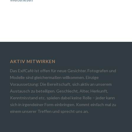
AKTIV MITWIRKEN
Das ExifCafé ist offen für neue Gesichter. Fotografen und
Modelle sind gleichermaßen willkommen. Einzige
Voraussetzung: Die Bereitschaft, sich aktiv an unserem
Austausch zu beteiligen. Geschlecht, Alter, Herkunft,
Kenntnisstand etc. spielen dabei keine Rolle – jeder kann
sich in irgendeiner Form einbringen. Kommt einfach mal zu
einem unserer Treffen und sprecht uns an.