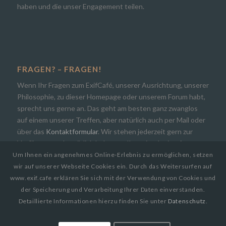
haben und die unser Engagement teilen.
FRAGEN? – FRAGEN!
Wenn Ihr Fragen zum ExifCafé, unserer Ausrichtung, unserer
Philosophie, zu dieser Homepage oder unserem Forum habt,
sprecht uns gerne an. Das geht am besten ganz zwanglos
auf einem unserer Treffen, aber natürlich auch per Mail oder
über das
Kontaktformular
. Wir stehen jederzeit gern zur
Verfügung und natürlich bekommt Ihr zeitnah eine Antwort.
Um Ihnen ein angenehmes Online-Erlebnis zu ermöglichen, setzen
wir auf unserer Webseite Cookies ein. Durch das Weitersurfen auf
www.exif.cafe erklären Sie sich mit der Verwendung von Cookies und
der Speicherung und Verarbeitung Ihrer Daten einverstanden.
Detaillierte Informationen hierzu finden Sie unter
Datenschutz
.
© Copyright 2019
EXIF.CAFE | Die Photocommunity in Bielefeld [OWL]
by
Paul Busch