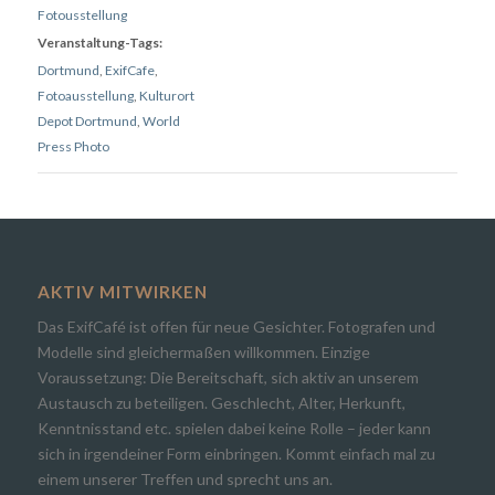
Fotousstellung
Veranstaltung-Tags:
Dortmund
,
ExifCafe
,
Fotoausstellung
,
Kulturort
Depot Dortmund
,
World
Press Photo
AKTIV MITWIRKEN
Das ExifCafé ist offen für neue Gesichter. Fotografen und
Modelle sind gleichermaßen willkommen. Einzige
Voraussetzung: Die Bereitschaft, sich aktiv an unserem
Austausch zu beteiligen. Geschlecht, Alter, Herkunft,
Kenntnisstand etc. spielen dabei keine Rolle – jeder kann
sich in irgendeiner Form einbringen. Kommt einfach mal zu
einem unserer Treffen und sprecht uns an.