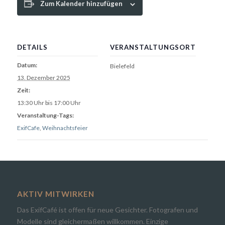
Zum Kalender hinzufügen
DETAILS
VERANSTALTUNGSORT
Datum:
Bielefeld
13. Dezember 2025
Zeit:
13:30 Uhr bis 17:00 Uhr
Veranstaltung-Tags:
ExifCafe
,
Weihnachtsfeier
AKTIV MITWIRKEN
Das ExifCafé ist offen für neue Gesichter. Fotografen und
Modelle sind gleichermaßen willkommen. Einzige