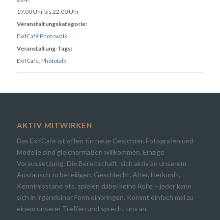
19:00 Uhr bis 22:00 Uhr
Veranstaltungskategorie:
ExifCafé Photowalk
Veranstaltung-Tags:
ExifCafe
,
Phototalk
AKTIV MITWIRKEN
Das ExifCafé ist offen für neue Gesichter. Fotografen und
Modelle sind gleichermaßen willkommen. Einzige
Voraussetzung: Die Bereitschaft, sich aktiv an unserem
Austausch zu beteiligen. Geschlecht, Alter, Herkunft,
Kenntnisstand etc. spielen dabei keine Rolle – jeder kann
sich in irgendeiner Form einbringen. Kommt einfach mal zu
einem unserer Treffen und sprecht uns an.