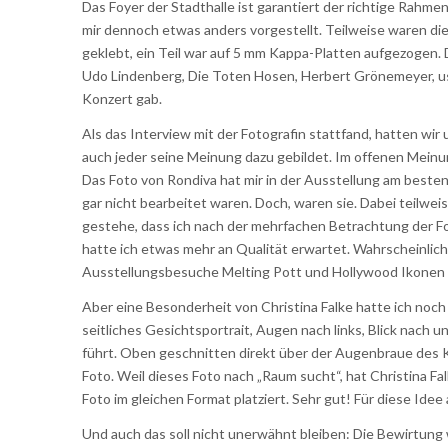
Das Foyer der Stadthalle ist garantiert der richtige Rahmen
mir dennoch etwas anders vorgestellt. Teilweise waren di
geklebt, ein Teil war auf 5 mm Kappa-Platten aufgezogen. 
Udo Lindenberg, Die Toten Hosen, Herbert Grönemeyer, us
Konzert gab.
Als das Interview mit der Fotografin stattfand, hatten wir
auch jeder seine Meinung dazu gebildet. Im offenen Meinu
Das Foto von Rondiva hat mir in der Ausstellung am besten g
gar nicht bearbeitet waren. Doch, waren sie. Dabei teilwei
gestehe, dass ich nach der mehrfachen Betrachtung der F
hatte ich etwas mehr an Qualität erwartet. Wahrscheinlich 
Ausstellungsbesuche Melting Pott und Hollywood Ikonen 
Aber eine Besonderheit von Christina Falke hatte ich noch
seitliches Gesichtsportrait, Augen nach links, Blick nach 
führt. Oben geschnitten direkt über der Augenbraue des K
Foto. Weil dieses Foto nach „Raum sucht“, hat Christina F
Foto im gleichen Format platziert. Sehr gut! Für diese Idee 
Und auch das soll nicht unerwähnt bleiben: Die Bewirtu