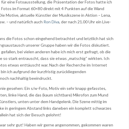
 für eine Fotoausstellung, die Präsentation der Fotos hatte ich
e Fotos im Format 60×80 direkt mit 4 Punkten auf die Wand
Die Motive, aktuelle Künstler der Musikszene in Aktion – Lena,
w. – und natürlich auch
Ron Diva
, der nach 21.00 Uhr ein Live-
 uns die Fotos schon eingehend betrachtet und letztlich hat sich
ngsaustausch unserer Gruppe haben wir die Fotos diskutiert.
efallen, bei vielen anderen habe ich mich erst gefragt, ob die
se so stark entrauscht, dass sie etwas „matschig“ wirkten. Ich
otos etwas enttäuscht war. Nach der Recherche im Internet
bin ich aufgrund der kurzfristig zurückliegenden
noch nachhaltig beeindruckt.
 nie gesehen: Ein s/w-Foto, Motiv ein sehr knapp gefasstes,
unten, linke Hand, die das (kaum sichtbare) Mikrofon zum Mund
ünstlers, unten unter dem Handgelenk. Die Szene mittig im
alke in geringem Abstand links daneben ein komplett schwarzes
allein hat sich der Besuch gelohnt!
ng war sehr gut! Haben wir gerne angenommen, gekommen waren