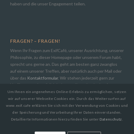
haben und die unser Engagement teilen.
FRAGEN? – FRAGEN!
Wenn Ihr Fragen zum ExifCafé, unserer Ausrichtung, unserer
Philosophie, zu dieser Homepage oder unserem Forum habt,
sprecht uns gerne an. Das geht am besten ganz zwanglos
auf einem unserer Treffen, aber natürlich auch per Mail oder
über das
Kontaktformular
. Wir stehen jederzeit gern zur
Verfügung und natürlich bekommt Ihr zeitnah eine Antwort.
Um Ihnen ein angenehmes Online-Erlebnis zu ermöglichen, setzen
wir auf unserer Webseite Cookies ein. Durch das Weitersurfen auf
www.exif.cafe erklären Sie sich mit der Verwendung von Cookies und
der Speicherung und Verarbeitung Ihrer Daten einverstanden.
Detaillierte Informationen hierzu finden Sie unter
Datenschutz
.
© Copyright 2019
EXIF.CAFE | Die Photocommunity in Bielefeld [OWL]
by
Paul Busch