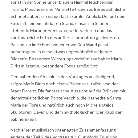
sonst in der Sonne unter blauem Himmel leuchtenden
Türme, Moscheen und Minarette trugen außergewöhnliche
Schneehauben, ein schon fast skurriler Anblick. Der auf dem
Foto mit seinem fahrbaren Stand, einsam im Schnee
stehende Maronen-Verkäufer, wirkt verloren und das
kontrastreiche Foto des äußerst farbenfroh gekleideten
Passanten im Schnee vor einer weißen Wand passt
hervorragend in diese etwas ungewöhnlich wirkende
Bildserie. Besondere Witterungsverhältnisse haben Mario
Dirks in Istanbul besondere Fotos ermöglicht!
Den nahenden Abschluss des Vortrages ankündigend,
zeigte Mario Dirks noch einmal Bilder aus Italien, von der
Stadt Florenz. Die fantastische Aussicht auf die Brücken mit
der mittelalterlichen Ponte Vecchio, die Kathedrale Santa
Maria del Fiore und natürlich auch noch Michelangelos
Skulpturen ’David’ und dem mythologischen ’Der Raub der
Sabinerinnen’.
Nach einer musikalisch unterlegten Zusammenfassung
endete der Teil 2 des Vortrags zur ‚Our World Tour‘ von