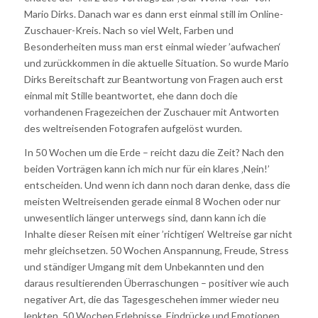
Mario Dirks. Danach war es dann erst einmal still im Online-
Zuschauer-Kreis. Nach so viel Welt, Farben und
Besonderheiten muss man erst einmal wieder ’aufwachen‘
und zurückkommen in die aktuelle Situation. So wurde Mario
Dirks Bereitschaft zur Beantwortung von Fragen auch erst
einmal mit Stille beantwortet, ehe dann doch die
vorhandenen Fragezeichen der Zuschauer mit Antworten
des weltreisenden Fotografen aufgelöst wurden.
In 50 Wochen um die Erde – reicht dazu die Zeit? Nach den
beiden Vorträgen kann ich mich nur für ein klares ‚Nein!’
entscheiden. Und wenn ich dann noch daran denke, dass die
meisten Weltreisenden gerade einmal 8 Wochen oder nur
unwesentlich länger unterwegs sind, dann kann ich die
Inhalte dieser Reisen mit einer ’richtigen‘ Weltreise gar nicht
mehr gleichsetzen. 50 Wochen Anspannung, Freude, Stress
und ständiger Umgang mit dem Unbekannten und den
daraus resultierenden Überraschungen – positiver wie auch
negativer Art, die das Tagesgeschehen immer wieder neu
lenkten. 50 Wochen Erlebnisse, Eindrücke und Emotionen,