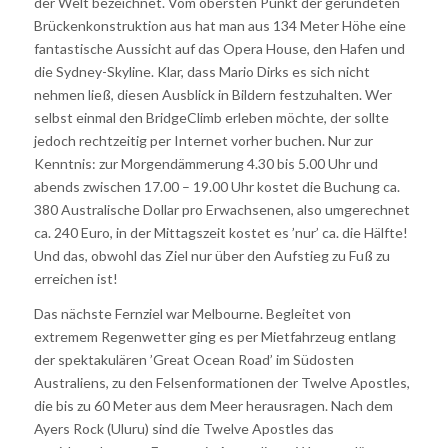
der Welt bezeichnet. Vom obersten Punkt der gerundeten
Brückenkonstruktion aus hat man aus 134 Meter Höhe eine
fantastische Aussicht auf das Opera House, den Hafen und
die Sydney-Skyline. Klar, dass Mario Dirks es sich nicht
nehmen ließ, diesen Ausblick in Bildern festzuhalten. Wer
selbst einmal den BridgeClimb erleben möchte, der sollte
jedoch rechtzeitig per Internet vorher buchen. Nur zur
Kenntnis: zur Morgendämmerung 4.30 bis 5.00 Uhr und
abends zwischen 17.00 – 19.00 Uhr kostet die Buchung ca.
380 Australische Dollar pro Erwachsenen, also umgerechnet
ca. 240 Euro, in der Mittagszeit kostet es ’nur’ ca. die Hälfte!
Und das, obwohl das Ziel nur über den Aufstieg zu Fuß zu
erreichen ist!
Das nächste Fernziel war Melbourne. Begleitet von
extremem Regenwetter ging es per Mietfahrzeug entlang
der spektakulären ’Great Ocean Road’ im Südosten
Australiens, zu den Felsenformationen der Twelve Apostles,
die bis zu 60 Meter aus dem Meer herausragen. Nach dem
Ayers Rock (Uluru) sind die Twelve Apostles das