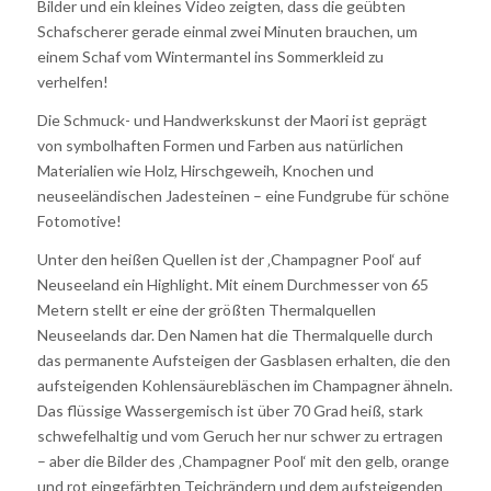
Bilder und ein kleines Video zeigten, dass die geübten
Schafscherer gerade einmal zwei Minuten brauchen, um
einem Schaf vom Wintermantel ins Sommerkleid zu
verhelfen!
Die Schmuck- und Handwerkskunst der Maori ist geprägt
von symbolhaften Formen und Farben aus natürlichen
Materialien wie Holz, Hirschgeweih, Knochen und
neuseeländischen Jadesteinen – eine Fundgrube für schöne
Fotomotive!
Unter den heißen Quellen ist der ‚Champagner Pool‘ auf
Neuseeland ein Highlight. Mit einem Durchmesser von 65
Metern stellt er eine der größten Thermalquellen
Neuseelands dar. Den Namen hat die Thermalquelle durch
das permanente Aufsteigen der Gasblasen erhalten, die den
aufsteigenden Kohlensäurebläschen im Champagner ähneln.
Das flüssige Wassergemisch ist über 70 Grad heiß, stark
schwefelhaltig und vom Geruch her nur schwer zu ertragen
– aber die Bilder des ‚Champagner Pool‘ mit den gelb, orange
und rot eingefärbten Teichrändern und dem aufsteigenden