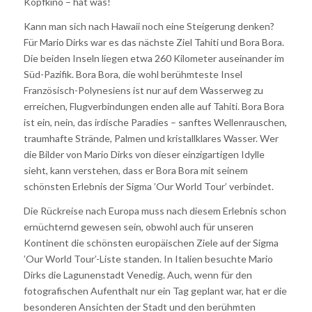
Kopfkino – hat was!
Kann man sich nach Hawaii noch eine Steigerung denken?
Für Mario Dirks war es das nächste Ziel Tahiti und Bora Bora.
Die beiden Inseln liegen etwa 260 Kilometer auseinander im
Süd-Pazifik. Bora Bora, die wohl berühmteste Insel
Französisch-Polynesiens ist nur auf dem Wasserweg zu
erreichen, Flugverbindungen enden alle auf Tahiti. Bora Bora
ist ein, nein, das irdische Paradies – sanftes Wellenrauschen,
traumhafte Strände, Palmen und kristallklares Wasser. Wer
die Bilder von Mario Dirks von dieser einzigartigen Idylle
sieht, kann verstehen, dass er Bora Bora mit seinem
schönsten Erlebnis der Sigma ’Our World Tour’ verbindet.
Die Rückreise nach Europa muss nach diesem Erlebnis schon
ernüchternd gewesen sein, obwohl auch für unseren
Kontinent die schönsten europäischen Ziele auf der Sigma
’Our World Tour’-Liste standen. In Italien besuchte Mario
Dirks die Lagunenstadt Venedig. Auch, wenn für den
fotografischen Aufenthalt nur ein Tag geplant war, hat er die
besonderen Ansichten der Stadt und den berühmten