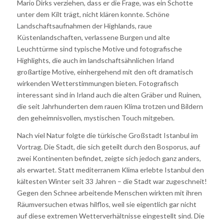
Mario Dirks verziehen, dass er die Frage, was ein Schotte
unter dem Kilt trägt, nicht klären konnte. Schöne
Landschaftsaufnahmen der Highlands, raue
Küstenlandschaften, verlassene Burgen und alte
Leuchttürme sind typische Motive und fotografische
Highlights, die auch im landschaftsähnlichen Irland
großartige Motive, einhergehend mit den oft dramatisch
wirkenden Wetterstimmungen bieten. Fotografisch
interessant sind in Irland auch die alten Gräber und Ruinen,
die seit Jahrhunderten dem rauen Klima trotzen und Bildern
den geheimnisvollen, mystischen Touch mitgeben.
Nach viel Natur folgte die türkische Großstadt Istanbul im
Vortrag. Die Stadt, die sich geteilt durch den Bosporus, auf
zwei Kontinenten befindet, zeigte sich jedoch ganz anders,
als erwartet. Statt mediterranem Klima erlebte Istanbul den
kältesten Winter seit 33 Jahren – die Stadt war zugeschneit!
Gegen den Schnee arbeitende Menschen wirkten mit ihren
Räumversuchen etwas hilflos, weil sie eigentlich gar nicht
auf diese extremen Wetterverhältnisse eingestellt sind. Die