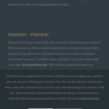
haben und die unser Engagement teilen.
FRAGEN? – FRAGEN!
Wenn Ihr Fragen zum ExifCafé, unserer Ausrichtung, unserer
Philosophie, zu dieser Homepage oder unserem Forum habt,
sprecht uns gerne an. Das geht am besten ganz zwanglos
auf einem unserer Treffen, aber natürlich auch per Mail oder
über das
Kontaktformular
. Wir stehen jederzeit gern zur
Verfügung und natürlich bekommt Ihr zeitnah eine Antwort.
Um Ihnen ein angenehmes Online-Erlebnis zu ermöglichen, setzen
wir auf unserer Webseite Cookies ein. Durch das Weitersurfen auf
www.exif.cafe erklären Sie sich mit der Verwendung von Cookies und
der Speicherung und Verarbeitung Ihrer Daten einverstanden.
Detaillierte Informationen hierzu finden Sie unter
Datenschutz
.
© Copyright 2019
EXIF.CAFE | Die Photocommunity in Bielefeld [OWL]
by
Paul Busch