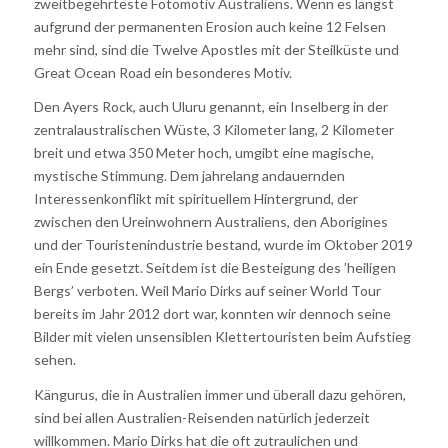
zweitbegehrteste Fotomotiv Australiens. Wenn es längst
aufgrund der permanenten Erosion auch keine 12 Felsen
mehr sind, sind die Twelve Apostles mit der Steilküste und
Great Ocean Road ein besonderes Motiv.
Den Ayers Rock, auch Uluru genannt, ein Inselberg in der
zentralaustralischen Wüste, 3 Kilometer lang, 2 Kilometer
breit und etwa 350 Meter hoch, umgibt eine magische,
mystische Stimmung. Dem jahrelang andauernden
Interessenkonflikt mit spirituellem Hintergrund, der
zwischen den Ureinwohnern Australiens, den Aborigines
und der Touristenindustrie bestand, wurde im Oktober 2019
ein Ende gesetzt. Seitdem ist die Besteigung des ’heiligen
Bergs’ verboten. Weil Mario Dirks auf seiner World Tour
bereits im Jahr 2012 dort war, konnten wir dennoch seine
Bilder mit vielen unsensiblen Klettertouristen beim Aufstieg
sehen.
Kängurus, die in Australien immer und überall dazu gehören,
sind bei allen Australien-Reisenden natürlich jederzeit
willkommen. Mario Dirks hat die oft zutraulichen und