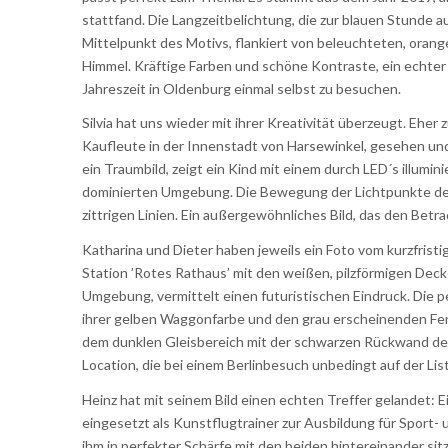
stattfand. Die Langzeitbelichtung, die zur blauen Stunde
Mittelpunkt des Motivs, flankiert von beleuchteten, ora
Himmel. Kräftige Farben und schöne Kontraste, ein echter
Jahreszeit in Oldenburg einmal selbst zu besuchen.
Silvia hat uns wieder mit ihrer Kreativität überzeugt. Eher 
Kaufleute in der Innenstadt von Harsewinkel, gesehen und
ein Traumbild, zeigt ein Kind mit einem durch LED´s illumin
dominierten Umgebung. Die Bewegung der Lichtpunkte des 
zittrigen Linien. Ein außergewöhnliches Bild, das den Betr
Katharina und Dieter haben jeweils ein Foto vom kurzfrist
Station ’Rotes Rathaus’ mit den weißen, pilzförmigen De
Umgebung, vermittelt einen futuristischen Eindruck. Die 
ihrer gelben Waggonfarbe und den grau erscheinenden Fen
dem dunklen Gleisbereich mit der schwarzen Rückwand de
Location, die bei einem Berlinbesuch unbedingt auf der Lis
Heinz hat mit seinem Bild einen echten Treffer gelandet: E
eingesetzt als Kunstflugtrainer zur Ausbildung für Sport-
ihm in perfekter Schärfe mit den beiden hintereinander si