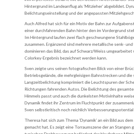
Hintergrund im Landeanflug als ’Mitzieher’ abgebildet. Dyn
Belichtungseinstellung und der angepassten Mitziehgeschwi
Auch Alfred hat sich für ein Motiv der Bahn zur Aufgabens
einer durchfahrenden Bahn hinter den im Vordergrund ste
Im Hintergrund laufen zwei flach geschwungene Stahlböge
zusammen. Ergänzend sind mehrere metallische senk- und 
dominieren das Bild, das auf Schwarz/Weiss umgearbeitet 
Colorkey-Ergebnis bezeichnet werden kann.
Sven zeigte uns seinen fotografischen Blick von einer Br
Betriebsgelände, die mehrgleisigen Bahnstrecken und die 
Langzeitbelichtung komprimiert die Leuchtspuren der Sc
Richtungen fahrenden Autos. Die Belichtung des gesamten
Himmels passt und auch die dunkelsten Motivinhalte weise
Dynamik findet ihr Zentrum im Fluchtpunkt der zusammen
Sven selbstkritisch noch reichlich Verbesserungspotential
Theresa hat sich zum Thema ’Dynamik’ an ein Bild aus dem J
gemacht hat. Es zeigt eine Torraumszene der an Stangen ge
typischen Drehbewegung befördert der blaufarbene Mittels