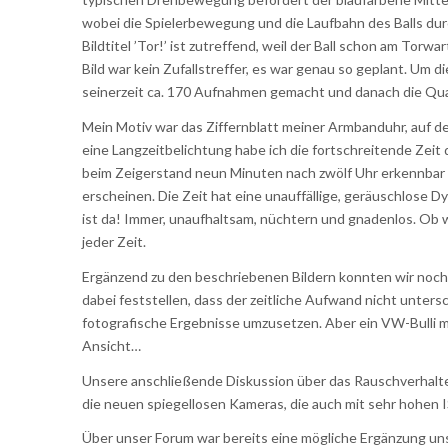
wobei die Spielerbewegung und die Laufbahn des Balls durc
Bildtitel ’Tor!’ ist zutreffend, weil der Ball schon am Torwa
Bild war kein Zufallstreffer, es war genau so geplant. Um
seinerzeit ca. 170 Aufnahmen gemacht und danach die Qual
Mein Motiv war das Ziffernblatt meiner Armbanduhr, auf d
eine Langzeitbelichtung habe ich die fortschreitende Zei
beim Zeigerstand neun Minuten nach zwölf Uhr erkennbar s
erscheinen. Die Zeit hat eine unauffällige, geräuschlose 
ist da! Immer, unaufhaltsam, nüchtern und gnadenlos. Ob w
jeder Zeit.
Ergänzend zu den beschriebenen Bildern konnten wir noch
dabei feststellen, dass der zeitliche Aufwand nicht unter
fotografische Ergebnisse umzusetzen. Aber ein VW-Bulli mit
Ansicht…
Unsere anschließende Diskussion über das Rauschverhalten
die neuen spiegellosen Kameras, die auch mit sehr hohen 
Über unser Forum war bereits eine mögliche Ergänzung u