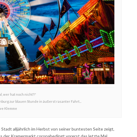
l, wer hat noch nicht?!'
urg zur blauen Stunde in äußerst rasanter Fahrt...
we Klemme
tadt alljährlich im Herbst von seiner buntesten Seite zeigt,
s der Kramermarkt coronabedingt vorerst das letzte Mal