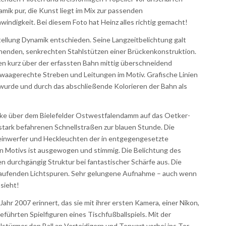
amik pur, die Kunst liegt im Mix zur passenden
ndigkeit. Bei diesem Foto hat Heinz alles richtig gemacht!
tellung Dynamik entschieden. Seine Langzeitbelichtung galt
henden, senkrechten Stahlstützen einer Brückenkonstruktion.
n kurz über der erfassten Bahn mittig überschneidend
waagerechte Streben und Leitungen im Motiv. Grafische Linien
wurde und durch das abschließende Kolorieren der Bahn als
ücke über dem Bielefelder Ostwestfalendamm auf das Oetker-
stark befahrenen Schnellstraßen zur blauen Stunde. Die
heinwerfer und Heckleuchten der in entgegengesetzte
 Motivs ist ausgewogen und stimmig. Die Belichtung des
n durchgängig Struktur bei fantastischer Schärfe aus. Die
laufenden Lichtspuren. Sehr gelungene Aufnahme – auch wenn
 sieht!
ahr 2007 erinnert, das sie mit ihrer ersten Kamera, einer Nikon,
führten Spielfiguren eines Tischfußballspiels. Mit der
türmer den Ball an Verteidigern und Torwart vorbei ins Tor,