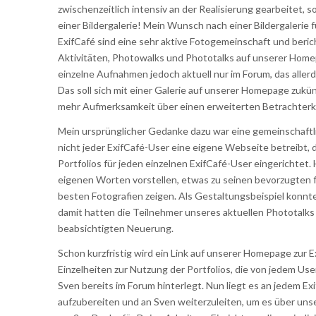
zwischenzeitlich intensiv an der Realisierung gearbeitet, 
einer Bildergalerie! Mein Wunsch nach einer Bildergalerie 
ExifCafé sind eine sehr aktive Fotogemeinschaft und beri
Aktivitäten, Photowalks und Phototalks auf unserer Homep
einzelne Aufnahmen jedoch aktuell nur im Forum, das aller
Das soll sich mit einer Galerie auf unserer Homepage zuk
mehr Aufmerksamkeit über einen erweiterten Betrachterkr
Mein ursprünglicher Gedanke dazu war eine gemeinschaftlic
nicht jeder ExifCafé-User eine eigene Webseite betreibt,
Portfolios für jeden einzelnen ExifCafé-User eingerichtet.
eigenen Worten vorstellen, etwas zu seinen bevorzugten f
besten Fotografien zeigen. Als Gestaltungsbeispiel konnte i
damit hatten die Teilnehmer unseres aktuellen Phototalks
beabsichtigten Neuerung.
Schon kurzfristig wird ein Link auf unserer Homepage zur E
Einzelheiten zur Nutzung der Portfolios, die von jedem Use
Sven bereits im Forum hinterlegt. Nun liegt es an jedem Exi
aufzubereiten und an Sven weiterzuleiten, um es über unse