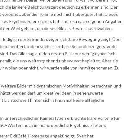
h die längere Belichtungszeit deutlich zu erkennen sind. Der
rt vorbei ist, aber die Torlinie noch nicht überquert hat. Dieses
 dieses Ergebnis zu erreichen, hat Theresa nach eigenen Angaben
 der Wahl gehabt, um dieses Bild als Bestes auszuwählen.
er lediglich der Sekundenzeiger sichtbare Bewegung zeigt. Über
t dokumentiert, indem sechs sichtbare Sekundenzeigerstände
ind. Das Bild mag auf den ersten Blick nur wenig dynamisch
Dynamik, die uns weitestgehend unbewusst begleitet. Aber sie
ir wollen oder nicht, wir werden alle von ihr mitgenommen. Zu
 weitere Bilder mit dynamischen Motivinhalten betrachten und
schätzt werden darf, um kreative Ideen in sehenswerte
 Lichtschweif hinter sich ist nun mal keine alltägliche
 unterschiedlicher Kameratypen erbrachte klare Vorteile für
ISO-Werten noch immer ordentliche Ergebnisse liefern.
nserer ExifCafé-Homepage angekündigt. Sven hat