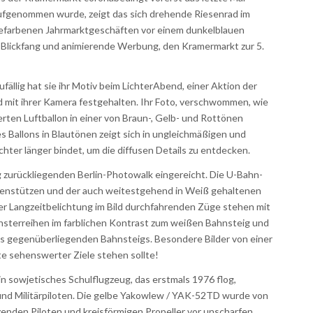
 aufgenommen wurde, zeigt das sich drehende Riesenrad im
ngefarbenen Jahrmarktgeschäften vor einem dunkelblauen
 Blickfang und animierende Werbung, den Kramermarkt zur 5.
zufällig hat sie ihr Motiv beim LichterAbend, einer Aktion der
 mit ihrer Kamera festgehalten. Ihr Foto, verschwommen, wie
ierten Luftballon in einer von Braun-, Gelb- und Rottönen
Ballons in Blautönen zeigt sich in ungleichmäßigen und
achter länger bindet, um die diffusen Details zu entdecken.
ig zurückliegenden Berlin-Photowalk eingereicht. Die U-Bahn-
ckenstützen und der auch weitestgehend in Weiß gehaltenen
per Langzeitbelichtung im Bild durchfahrenden Züge stehen mit
sterreihen im farblichen Kontrast zum weißen Bahnsteig und
s gegenüberliegenden Bahnsteigs. Besondere Bilder von einer
te sehenswerter Ziele stehen sollte!
in sowjetisches Schulflugzeug, das erstmals 1976 flog,
 und Militärpiloten. Die gelbe Yakowlew / YAK-52TD wurde von
tzenden Piloten und kreisförmigen Propeller vor unscharfen