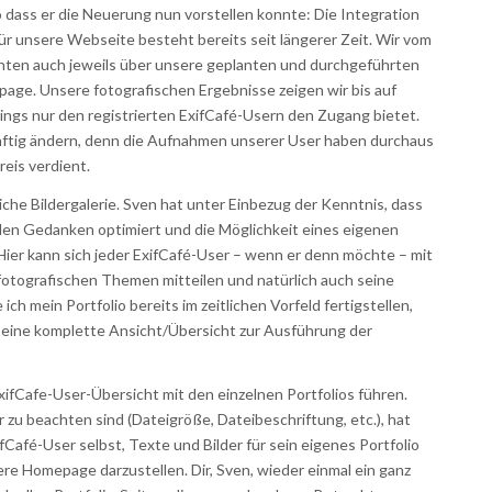
so dass er die Neuerung nun vorstellen konnte: Die Integration
für unsere Webseite besteht bereits seit längerer Zeit. Wir vom
chten auch jeweils über unsere geplanten und durchgeführten
age. Unsere fotografischen Ergebnisse zeigen wir bis auf
dings nur den registrierten ExifCafé-Usern den Zugang bietet.
ünftig ändern, denn die Aufnahmen unserer User haben durchaus
eis verdient.
he Bildergalerie. Sven hat unter Einbezug der Kenntnis, dass
 den Gedanken optimiert und die Möglichkeit eines eigenen
 Hier kann sich jeder ExifCafé-User – wenn er denn möchte – mit
otografischen Themen mitteilen und natürlich auch seine
ch mein Portfolio bereits im zeitlichen Vorfeld fertigstellen,
 eine komplette Ansicht/Übersicht zur Ausführung der
xifCafe-User-Übersicht mit den einzelnen Portfolios führen.
r zu beachten sind (Dateigröße, Dateibeschriftung, etc.), hat
fCafé-User selbst, Texte und Bilder für sein eigenes Portfolio
re Homepage darzustellen. Dir, Sven, wieder einmal ein ganz