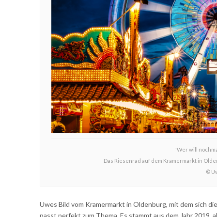
'Wer will nochma
Das Riesenrad auf dem Kramermarkt in Oldenb
© U
Uwes Bild vom Kramermarkt in Oldenburg, mit dem sich die S
passt perfekt zum Thema. Es stammt aus dem Jahr 2019, al