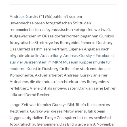
Andreas Gursky
(*1955) zählt mit seinem
unverwechselbaren fotografischen Stil zu den
renommiertesten zeitgenössischen Fotografen weltweit.
Aufgewachsen im Düsseldorfer Norden begannen Gurskys
fotografische Streifzüge ins Ruhrgebiet immer in Duisburg.
Das Umfeld ist ihm sehr vertraut. Eigenen Angaben nach
birgt die aktuelle
Ausstellung ’Andreas Gursky – Fotokunst
aus vier Jahrzehnten’
im
MKM Museum Küppersmühle für
moderne Kunst
in Duisburg für ihn eine stark emotionale
Komponente. Aktuell arbeitet Andreas Gursky an einer
Aufnahme, die die Industriearchitektur des Ruhrgebiets
reflektiert. Vielleicht als unbewussten Dank an seine Lehrer
Hilla und Bernd Becker.
Lange Zeit war für mich Gurskys Bild ’Rhein II’ ein echtes
Reizthema. Gursky war dieses Motiv eher zufällig beim
Joggen aufgefallen. Einige Zeit später hat er es schließlich
fotografisch aufgenommen. Das Bild wurde am 8. November