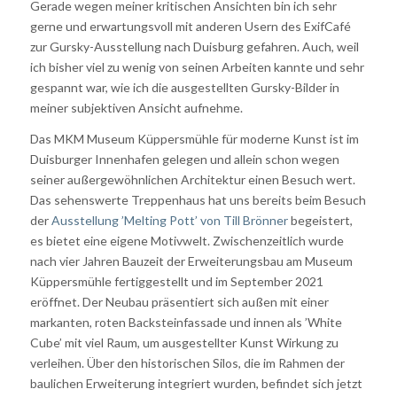
Gerade wegen meiner kritischen Ansichten bin ich sehr
gerne und erwartungsvoll mit anderen Usern des ExifCafé
zur Gursky-Ausstellung nach Duisburg gefahren. Auch, weil
ich bisher viel zu wenig von seinen Arbeiten kannte und sehr
gespannt war, wie ich die ausgestellten Gursky-Bilder in
meiner subjektiven Ansicht aufnehme.
Das MKM Museum Küppersmühle für moderne Kunst ist im
Duisburger Innenhafen gelegen und allein schon wegen
seiner außergewöhnlichen Architektur einen Besuch wert.
Das sehenswerte Treppenhaus hat uns bereits beim Besuch
der
Ausstellung ’Melting Pott’ von Till Brönner
begeistert,
es bietet eine eigene Motivwelt. Zwischenzeitlich wurde
nach vier Jahren Bauzeit der Erweiterungsbau am Museum
Küppersmühle fertiggestellt und im September 2021
eröffnet. Der Neubau präsentiert sich außen mit einer
markanten, roten Backsteinfassade und innen als ’White
Cube’ mit viel Raum, um ausgestellter Kunst Wirkung zu
verleihen. Über den historischen Silos, die im Rahmen der
baulichen Erweiterung integriert wurden, befindet sich jetzt