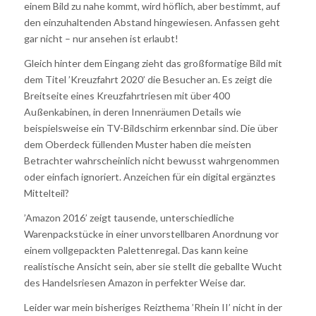
einem Bild zu nahe kommt, wird höflich, aber bestimmt, auf
den einzuhaltenden Abstand hingewiesen. Anfassen geht
gar nicht – nur ansehen ist erlaubt!
Gleich hinter dem Eingang zieht das großformatige Bild mit
dem Titel ’Kreuzfahrt 2020’ die Besucher an. Es zeigt die
Breitseite eines Kreuzfahrtriesen mit über 400
Außenkabinen, in deren Innenräumen Details wie
beispielsweise ein TV-Bildschirm erkennbar sind. Die über
dem Oberdeck füllenden Muster haben die meisten
Betrachter wahrscheinlich nicht bewusst wahrgenommen
oder einfach ignoriert. Anzeichen für ein digital ergänztes
Mittelteil?
’Amazon 2016’ zeigt tausende, unterschiedliche
Warenpackstücke in einer unvorstellbaren Anordnung vor
einem vollgepackten Palettenregal. Das kann keine
realistische Ansicht sein, aber sie stellt die geballte Wucht
des Handelsriesen Amazon in perfekter Weise dar.
Leider war mein bisheriges Reizthema ’Rhein II’ nicht in der