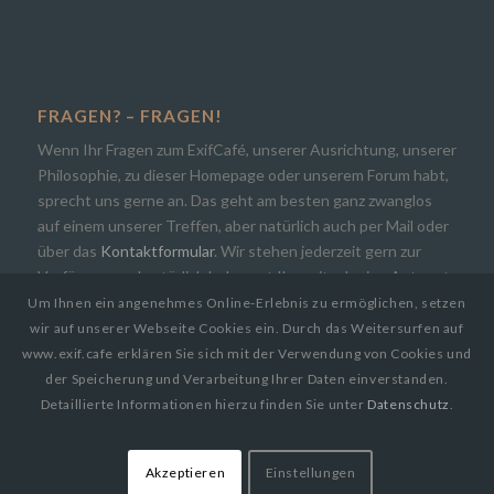
FRAGEN? – FRAGEN!
Wenn Ihr Fragen zum ExifCafé, unserer Ausrichtung, unserer
Philosophie, zu dieser Homepage oder unserem Forum habt,
sprecht uns gerne an. Das geht am besten ganz zwanglos
auf einem unserer Treffen, aber natürlich auch per Mail oder
über das
Kontaktformular
. Wir stehen jederzeit gern zur
Verfügung und natürlich bekommt Ihr zeitnah eine Antwort.
Um Ihnen ein angenehmes Online-Erlebnis zu ermöglichen, setzen
wir auf unserer Webseite Cookies ein. Durch das Weitersurfen auf
www.exif.cafe erklären Sie sich mit der Verwendung von Cookies und
der Speicherung und Verarbeitung Ihrer Daten einverstanden.
Detaillierte Informationen hierzu finden Sie unter
Datenschutz
.
© Copyright 2019
EXIF.CAFE | Die Photocommunity in Bielefeld [OWL]
by
Paul Busch
Startseite
Community
Ausstellungen
Publikationen
Akzeptieren
Einstellungen
Bücher
Archiv
Kontakt
Forum
Impressum
Datenschutz