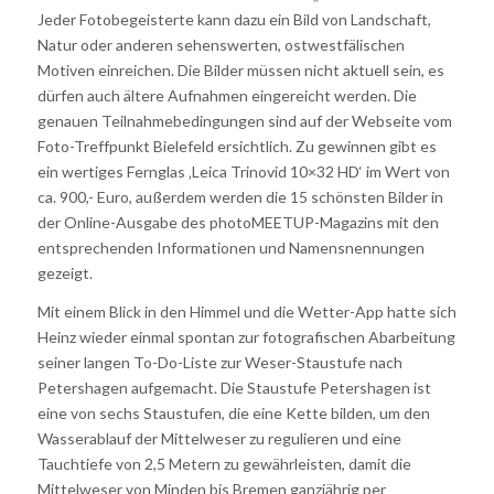
Jeder Fotobegeisterte kann dazu ein Bild von Landschaft,
Natur oder anderen sehenswerten, ostwestfälischen
Motiven einreichen. Die Bilder müssen nicht aktuell sein, es
dürfen auch ältere Aufnahmen eingereicht werden. Die
genauen Teilnahmebedingungen sind auf der Webseite vom
Foto-Treffpunkt Bielefeld ersichtlich. Zu gewinnen gibt es
ein wertiges Fernglas ‚Leica Trinovid 10×32 HD‘ im Wert von
ca. 900,- Euro, außerdem werden die 15 schönsten Bilder in
der Online-Ausgabe des photoMEETUP-Magazins mit den
entsprechenden Informationen und Namensnennungen
gezeigt.
Mit einem Blick in den Himmel und die Wetter-App hatte sich
Heinz wieder einmal spontan zur fotografischen Abarbeitung
seiner langen To-Do-Liste zur Weser-Staustufe nach
Petershagen aufgemacht. Die Staustufe Petershagen ist
eine von sechs Staustufen, die eine Kette bilden, um den
Wasserablauf der Mittelweser zu regulieren und eine
Tauchtiefe von 2,5 Metern zu gewährleisten, damit die
Mittelweser von Minden bis Bremen ganzjährig per