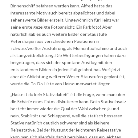
Binnenschiff befahren werden kann. Alfred hatte das
interessante Motiv auch bereits abgelichtet und dabei
sehenswerte Bilder erstellt. Ungewöhnlich für Heinz war
seine erste gezeigte Fotoansicht: Ein Farbfoto! Aber
natürlich gab es auch weitere Bilder der Staustufe
Petershagen aus verschiedenen Positionen in
schwarz/weißer Ausführung, als Momentaufnahme und auch
als Langzeitbelichtung. Die Wetterbedingungen haben dazu
beigetragen, dass sich der spontane Ausflug mit den
entstandenen Bildern in jedem Fall gelohnt hat. Weil jetzt
aber die Ablichtung weiterer Weser-Staustufen geplant ist,
wurde die To-Do-Liste von Heinz unerwartet länger…
„Hattest du kein Stativ dabei?“ ist die Frage, wenn man über
die Schärfe eines Fotos diskutieren kann. Beim Stativeinsatz
besteht immer wieder die Qual der Wahl zwischen ja und
nein, Stabilität und Schlepperei, weil die statisch besseren
Stative natürlich deutlich schwerer sind als kleinere
Reisestative. Bei der Nutzung der leichteren Reisestative
kann man sich allenfalls damit beruhigen, dass ein leichtes