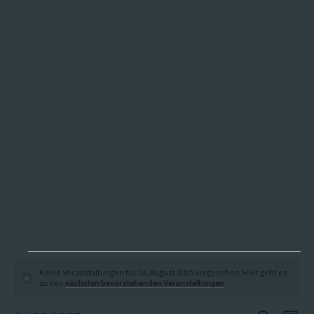
Veranstaltungen
Keine Veranstaltungen für 26. August 2025 vorgesehen. Hier geht es
für
Hinweis
zu den
nächsten bevorstehenden Veranstaltungen
.