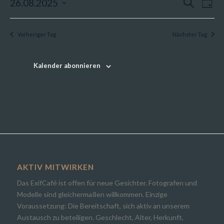
26.
Verans
Ver
26.08.2025
Suche
Tag
Ans
Suche
August
Datum
Nav
wählen.
und
2025
Vorheriger Tag
Nächster Tag
Ansich
Naviga
Kalender abonnieren
AKTIV MITWIRKEN
Das ExifCafé ist offen für neue Gesichter. Fotografen und
Modelle sind gleichermaßen willkommen. Einzige
Voraussetzung: Die Bereitschaft, sich aktiv an unserem
Austausch zu beteiligen. Geschlecht, Alter, Herkunft,