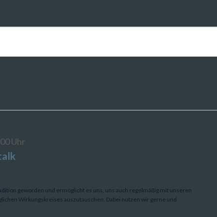
:00 Uhr
talk
radition geworden und ermöglicht es uns, uns auch regelmäßig mit unseren
glichen Wirkungskreises auszutauschen. Dabei nutzen wir gerne und